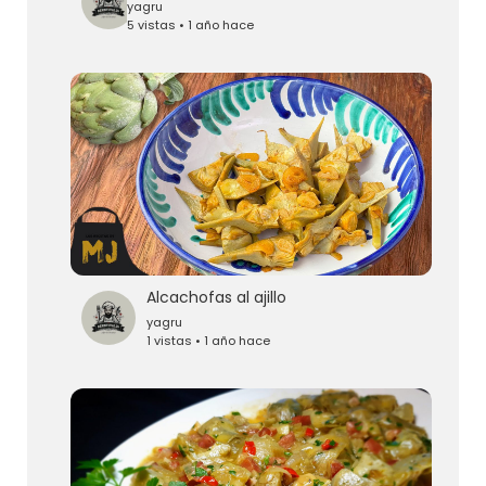
yagru
5 vistas • 1 año hace
Alcachofas al ajillo
yagru
1 vistas • 1 año hace