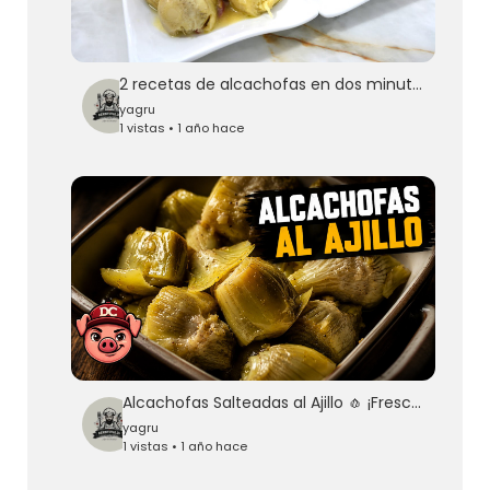
2 recetas de alcachofas en dos minutos, dime si las comprendes porfa
yagru
1 vistas • 1 año hace
Alcachofas Salteadas al Ajillo 🧄 ¡Frescas, de Bote o Congeladas!
yagru
1 vistas • 1 año hace