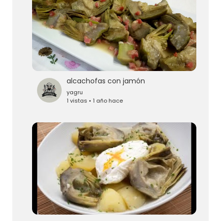
alcachofas con jamón
yagru
1 vistas • 1 año hace