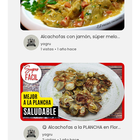
Alcachofas con jamón, súper melosas😍
yagru
1 vistas • 1 año hace
😋 Alcachofas a la PLANCHA en Flor: Receta Fácil, Rápida y Deliciosa | Cocina SALUDABLE y Vegetariana
yagru
2 vistas • 1 año hace