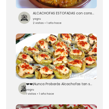
ALCACHOFAS ESTOFADAS con consejo para que no se oxiden,las más deliciosas que comerás,te encantara👌🏼
yagru
2 vistas • 1 año hace
❤️❤️¡Nunca Probarás Alcachofas tan sabrosos! Receta de Alcachofas Rellenas
yagru
1 vistas • 1 año hace