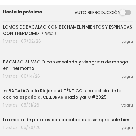
Hasta la próxima
AUTO REPRODUCCIÓN
10:35
LOMOS DE BACALAO CON BECHAMEL,PIMIENTOS Y ESPINACAS
CON THERMOMIX 7 💚👏!!
1 vistas . 07/02/26
yagru
20:07
BACALAO AL VACIO con ensalada y vinagreta de mango
en Thermomix
1 vistas . 06/14/26
yagru
03:00
🍴 BACALAO a la Riojana AUTÉNTICO, una delicia de la
cocina española. CELEBRAR ¡Hazlo ya! 🥘#2025
1 vistas . 05/31/26
yagru
05:43
La receta de patatas con bacalao que siempre sale bien
1 vistas . 05/26/26
yagru
03:00