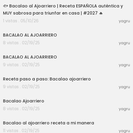
🐟 Bacalao al Ajoarriero | Receta ESPAÑOLA auténtica y
MUY sabrosa para triunfar en casa | #2027 🔥
1 vistas . 05/10/26
yagru
00:03:18
BACALAO AL AJOARRIERO
8 vistas . 02/19/25
yagru
00:05:20
BACALAO AL AJOARRIERO
9 vistas . 02/19/25
yagru
00:01:40
Receta paso a paso: Bacalao ajoarriero
9 vistas . 02/19/25
yagru
00:01:07
Bacalao Ajoarriero
8 vistas . 02/19/25
yagru
00:03:41
Bacalao al ajoarriero receta a mi manera
11 vistas . 02/19/25
yagru