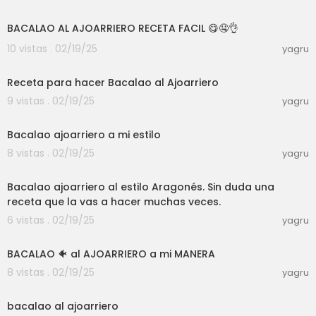
00:06:03
BACALAO AL AJOARRIERO RECETA FACIL 😋🤤👌
10 vistas . 02/19/25
yagru
00:01:55
Receta para hacer Bacalao al Ajoarriero
9 vistas . 02/19/25
yagru
00:04:41
Bacalao ajoarriero a mi estilo
8 vistas . 02/19/25
yagru
00:02:49
Bacalao ajoarriero al estilo Aragonés. Sin duda una
receta que la vas a hacer muchas veces.
6 vistas . 02/19/25
yagru
00:06:26
BACALAO 🐠 al AJOARRIERO a mi MANERA
8 vistas . 02/19/25
yagru
00:06:26
bacalao al ajoarriero