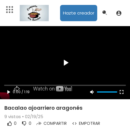
Hazte creador
0:00
/
1:19
Bacalao ajoarriero aragonés
9
vistas • 02/19/25
0
0
COMPARTIR
EMPOTRAR