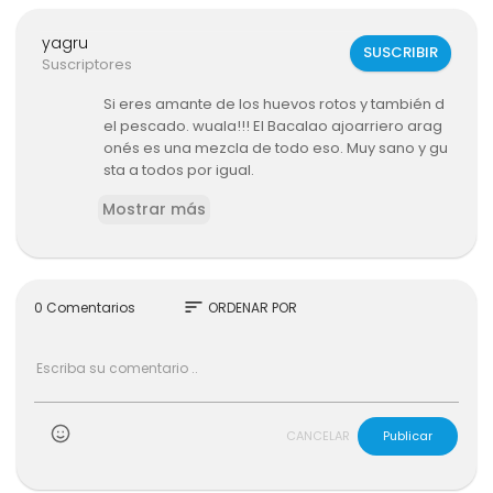
yagru
SUSCRIBIR
Suscriptores
Si eres amante de los huevos rotos y también d
el pescado. wuala!!! El Bacalao ajoarriero arag
onés es una mezcla de todo eso. Muy sano y gu
sta a todos por igual.
Mostrar más
Muy importante es que en cuanto pongáis las y
emas este ya todo mundo sentado en la mesa l
istos para comer para que mantenga esa jugo
sidad.
sort
0 Comentarios
ORDENAR POR
Espero que os guste. Ánimo
#bacalao #cod #fish #pescado #bacalaoajo
arriero #aragón #foodlovers #foodinstagram
#foodporn #foodstylist
CANCELAR
Publicar