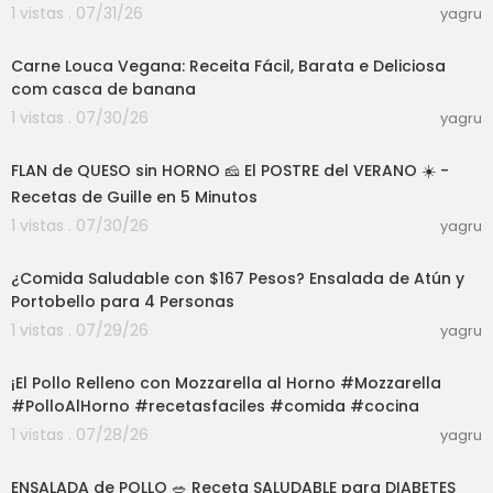
1 vistas . 07/31/26
yagru
05:40
Carne Louca Vegana: Receita Fácil, Barata e Deliciosa
com casca de banana
1 vistas . 07/30/26
yagru
04:04
FLAN de QUESO sin HORNO 🧀 El POSTRE del VERANO ☀️ -
Recetas de Guille en 5 Minutos
1 vistas . 07/30/26
yagru
23:10
¿Comida Saludable con $167 Pesos? Ensalada de Atún y
Portobello para 4 Personas
1 vistas . 07/29/26
yagru
03:00
¡El Pollo Relleno con Mozzarella al Horno #Mozzarella
#PolloAlHorno #recetasfaciles #comida #cocina
1 vistas . 07/28/26
yagru
04:57
ENSALADA de POLLO 🥗 Receta SALUDABLE para DIABETES