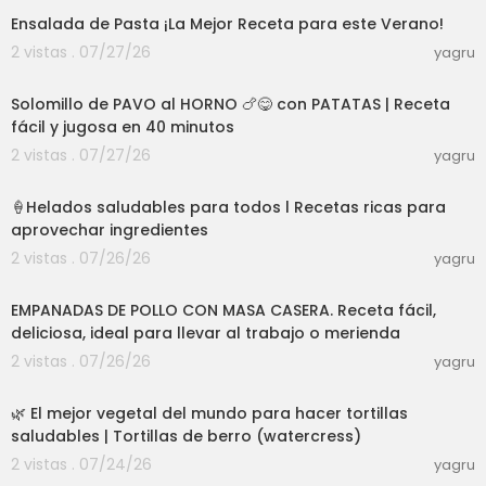
Ensalada de Pasta ¡La Mejor Receta para este Verano!
2 vistas . 07/27/26
yagru
07:23
Solomillo de PAVO al HORNO 🍗😋 con PATATAS | Receta
fácil y jugosa en 40 minutos
2 vistas . 07/27/26
yagru
22:50
🍦Helados saludables para todos l Recetas ricas para
aprovechar ingredientes
2 vistas . 07/26/26
yagru
08:11
EMPANADAS DE POLLO CON MASA CASERA. Receta fácil,
deliciosa, ideal para llevar al trabajo o merienda
2 vistas . 07/26/26
yagru
01:02:20
🌿 El mejor vegetal del mundo para hacer tortillas
saludables | Tortillas de berro (watercress)
2 vistas . 07/24/26
yagru
05:51