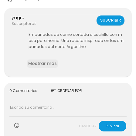
yagru
SUSCRIBIR
Suscriptores
Empanadas de carne cortada a cuchillo con m
asa para horno. Una receta inspirada en las em
panadas del norte Argentino.
INGREDIENTES:
Mostrar más
Relleno:
500g de carne de vaca como nalga, paleta o r
osbif
3 cebollas grandes (aprox. 1/2 kilo)
sort
0 Comentarios
ORDENAR POR
75g de grasa de vacuna
1 cdta de ají picante molido
1 cdta de pimentón dulce
1/2 cdta de comino
3 cebollas de verdeo
3 huevos duros
CANCELAR
Publicar
aceitunas verdes (opcional)