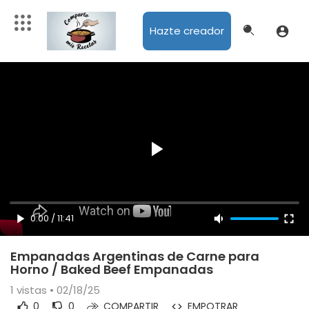
Hazte creador
0:00
/
11:41
Empanadas Argentinas de Carne para
Horno / Baked Beef Empanadas
1
vistas • 02/18/25
0
0
COMPARTIR
EMPOTRAR