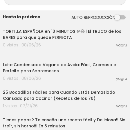
pasas de uva (opcional)
Para la masa:
Hasta la próxima
AUTO REPRODUCCIÓN
500g de harina común
08:24
100g de grasa vacuna
2 cdts de sal
TORTILLA ESPAÑOLA en 10 MINUTOS 🥔😱 | El TRUCO de los
200 ml (aprox.) de agua caliente
BARES para que quede PERFECTA
0 vistas . 08/06/26
yagru
La grasa vacuna puede reemplazarse por man
teca de cerdo, mantequilla o margarina.
04:17
Leite Condensado Vegano de Aveia: Fácil, Cremoso e
Perfeito para Sobremesas
0 vistas . 08/06/26
yagru
19:58
25 Bocadillos Fáciles para Cuando Estás Demasiado
Cansada para Cocinar (Recetas de los 70)
1 vistas . 07/31/26
yagru
10:44
Tienes papas? Te enseño una receta fácil y Deliciosa!! Sin
freír, sin horno!!! En 5 minutos