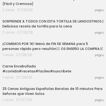
(Fácil y Cremosa)
2 vistas . 07/28/26
yagru
12:25
SORPRENDE A TODOS CON ESTA TORTILLA DE LANGOSTINOS |
Deliciosa receta de tortilla para la cena
2 vistas . 07/28/26
yagru
09:18
¡COMEMOS POR 1€! Menú de FIN DE SEMANA para 5
personas rápido pero resultón👍🏼 OS ENSEÑO LA COMPRA🛒
1 vistas . 07/28/26
yagru
07:35
Carne Encebollada
#comida#recetas#faciles#suscribete
1 vistas . 07/28/26
yagru
26:04
25 Cenas Antiguas Españolas Baratas de 10 minutos Para
Señores que Viven Solos
1 vistas . 07/27/26
yagru
03:56