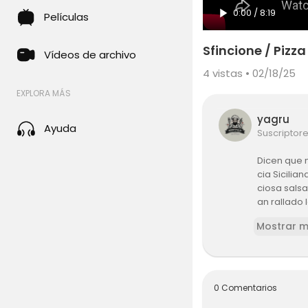
0:00
/
8:19
Películas
Sfincione / Pizza
Vídeos de archivo
4
vistas • 02/18/25
EXPLORA MÁS
yagru
Ayuda
Suscriptor
Dicen que n
cia Sicilia
ciosa salsa
an rallado 
Mostrar 
Ingredient
500 gr de 
350 cc de 
2 cdtas de 
0 Comentarios
1 cdta de 