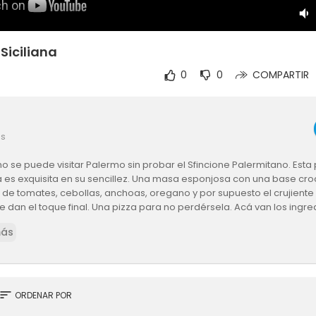
 Siciliana
0
0
COMPARTIR
es
o se puede visitar Palermo sin probar el Sfincione Palermitano. Esta
na es exquisita en su sencillez. Una masa esponjosa con una base croc
 de tomates, cebollas, anchoas, oregano y por supuesto el crujiente
le dan el toque final. Una pizza para no perdérsela. Acá van los ingre
más
es Masa:
Harina 0000
Agua
Sal
sort
ORDENAR POR
Levadura seca