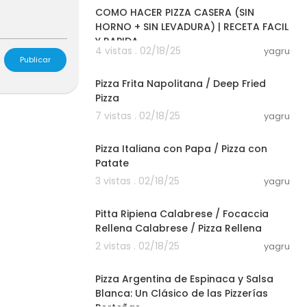
COMO HACER PIZZA CASERA (SIN
HORNO + SIN LEVADURA) | RECETA FACIL
Y RAPIDA
4 vistas . 02/18/25
yagru
Publicar
00:11:04
Pizza Frita Napolitana / Deep Fried
Pizza
7 vistas . 02/18/25
yagru
00:11:11
Pizza Italiana con Papa / Pizza con
Patate
3 vistas . 02/18/25
yagru
00:10:08
Pitta Ripiena Calabrese / Focaccia
Rellena Calabrese / Pizza Rellena
2 vistas . 02/18/25
yagru
00:10:09
Pizza Argentina de Espinaca y Salsa
Blanca: Un Clásico de las Pizzerías