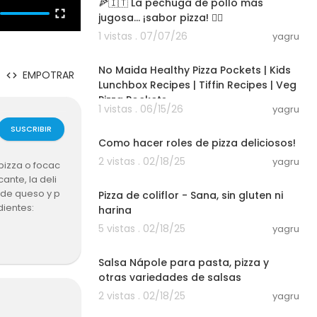
🍕🇮🇹 La pechuga de pollo más
jugosa... ¡sabor pizza! ❤️‍🔥
1 vistas . 07/07/26
yagru
04:06
No Maida Healthy Pizza Pockets | Kids
EMPOTRAR
Lunchbox Recipes | Tiffin Recipes | Veg
Pizza Pockets
1 vistas . 06/15/26
yagru
00:05:45
SUSCRIBIR
Como hacer roles de pizza deliciosos!
2 vistas . 02/18/25
yagru
 pizza o focac
00:04:50
ante, la deli
 de queso y p
Pizza de coliflor - Sana, sin gluten ni
dientes:
harina
5 vistas . 02/18/25
yagru
00:03:01
Salsa Nápole para pasta, pizza y
otras variedades de salsas
2 vistas . 02/18/25
yagru
00:08:15