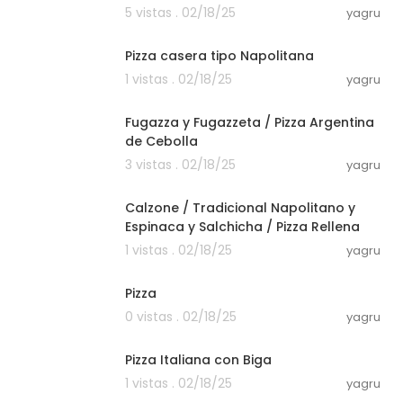
Porteñas
5 vistas . 02/18/25
yagru
00:07:34
Pizza casera tipo Napolitana
1 vistas . 02/18/25
yagru
00:09:18
Fugazza y Fugazzeta / Pizza Argentina
de Cebolla
3 vistas . 02/18/25
yagru
00:10:01
Calzone / Tradicional Napolitano y
Espinaca y Salchicha / Pizza Rellena
1 vistas . 02/18/25
yagru
00:08:29
Pizza
0 vistas . 02/18/25
yagru
00:13:00
Pizza Italiana con Biga
1 vistas . 02/18/25
yagru
00:05:35