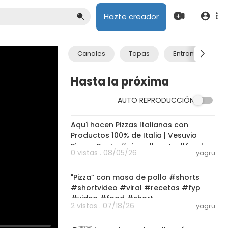
Hazte creador
Canales
Tapas
Entrantes
Hasta la próxima
AUTO REPRODUCCIÓN
03:00
Aquí hacen Pizzas Italianas con
Productos 100% de Italia | Vesuvio
Pizza y Pasta #pizza #pasta #food
0 vistas . 08/05/26
yagru
03:00
"Pizza” con masa de pollo #shorts
#shortvideo #viral #recetas #fyp
#video #food #short
2 vistas . 07/18/26
yagru
03:00